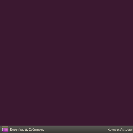
Ευρετήριο Δ. Συζήτησης
Κανόνες Λειτουργ