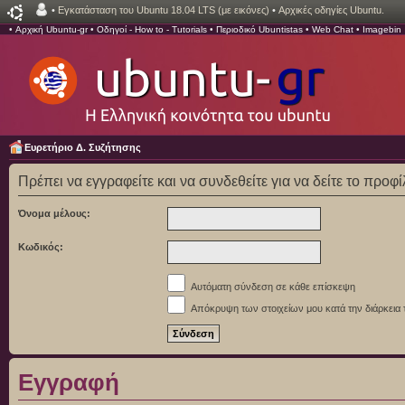
•
Εγκατάσταση του Ubuntu 18.04 LTS (με εικόνες)
•
Αρχικές οδηγίες Ubuntu.
•
Αρχική Ubuntu-gr
•
Οδηγοί - How to - Tutorials
•
Περιοδικό Ubuntistas
•
Web Chat
•
Imagebin
Ευρετήριο Δ. Συζήτησης
Πρέπει να εγγραφείτε και να συνδεθείτε για να δείτε το προφ
Όνομα μέλους:
Κωδικός:
Αυτόματη σύνδεση σε κάθε επίσκεψη
Απόκρυψη των στοιχείων μου κατά την διάρκεια 
Εγγραφή