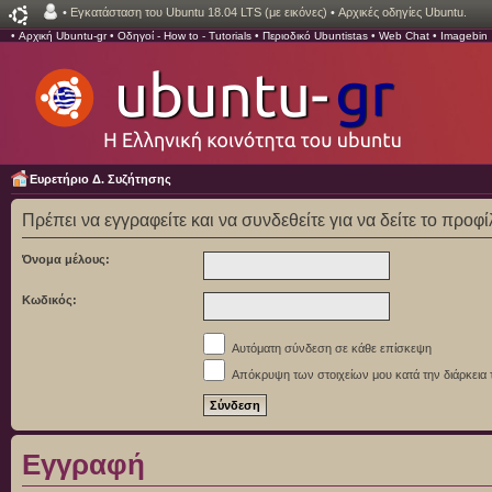
•
Εγκατάσταση του Ubuntu 18.04 LTS (με εικόνες)
•
Αρχικές οδηγίες Ubuntu.
•
Αρχική Ubuntu-gr
•
Οδηγοί - How to - Tutorials
•
Περιοδικό Ubuntistas
•
Web Chat
•
Imagebin
Ευρετήριο Δ. Συζήτησης
Πρέπει να εγγραφείτε και να συνδεθείτε για να δείτε το προφ
Όνομα μέλους:
Κωδικός:
Αυτόματη σύνδεση σε κάθε επίσκεψη
Απόκρυψη των στοιχείων μου κατά την διάρκεια 
Εγγραφή