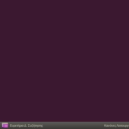
Ευρετήριο Δ. Συζήτησης
Κανόνες Λειτουργ