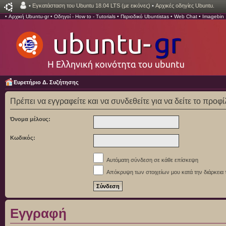
•
Εγκατάσταση του Ubuntu 18.04 LTS (με εικόνες)
•
Αρχικές οδηγίες Ubuntu.
•
Αρχική Ubuntu-gr
•
Οδηγοί - How to - Tutorials
•
Περιοδικό Ubuntistas
•
Web Chat
•
Imagebin
Ευρετήριο Δ. Συζήτησης
Πρέπει να εγγραφείτε και να συνδεθείτε για να δείτε το προφ
Όνομα μέλους:
Κωδικός:
Αυτόματη σύνδεση σε κάθε επίσκεψη
Απόκρυψη των στοιχείων μου κατά την διάρκεια 
Εγγραφή