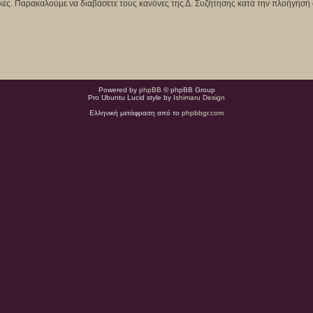
κτικές. Παρακαλούμε να διαβάσετε τους κανόνες της Δ. Συζήτησης κατά την πλοήγησή 
Powered by
phpBB
© phpBB Group
Pro Ubuntu Lucid style by
Ishimaru Design
Ελληνική μετάφραση από το
phpbbgr.com