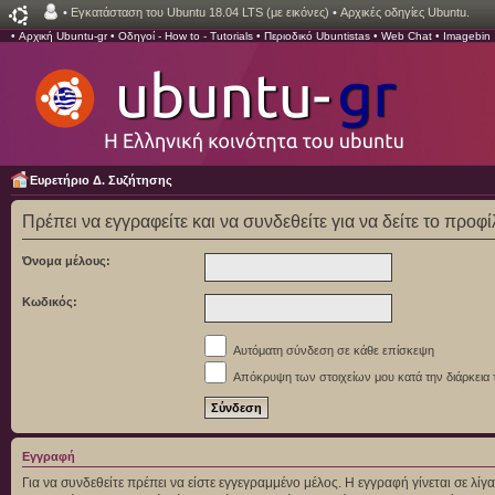
•
Εγκατάσταση του Ubuntu 18.04 LTS (με εικόνες)
•
Αρχικές οδηγίες Ubuntu.
•
Αρχική Ubuntu-gr
•
Οδηγοί - How to - Tutorials
•
Περιοδικό Ubuntistas
•
Web Chat
•
Imagebin
Ευρετήριο Δ. Συζήτησης
Πρέπει να εγγραφείτε και να συνδεθείτε για να δείτε το προφ
Όνομα μέλους:
Κωδικός:
Αυτόματη σύνδεση σε κάθε επίσκεψη
Απόκρυψη των στοιχείων μου κατά την διάρκεια 
Εγγραφή
Για να συνδεθείτε πρέπει να είστε εγγεγραμμένο μέλος. Η εγγραφή γίνεται σε λ