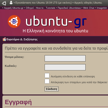
•
Εγκατάσταση του Ubuntu 18.04 LTS (με εικόνες)
•
Αρχικές οδηγίες Ubuntu.
•
Αρχική Ubuntu-gr
•
Οδηγοί - How to - Tutorials
•
Περιοδικό Ubuntistas
•
Web Chat
•
Imagebin
Ευρετήριο Δ. Συζήτησης
Πρέπει να εγγραφείτε και να συνδεθείτε για να δείτε το προφ
Όνομα μέλους:
Κωδικός:
Αυτόματη σύνδεση σε κάθε επίσκεψη
Απόκρυψη των στοιχείων μου κατά την διάρκεια 
Εγγραφή