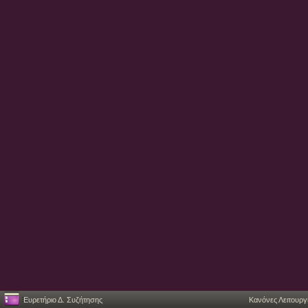
Ευρετήριο Δ. Συζήτησης
Κανόνες Λειτουργ