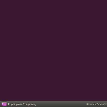
Ευρετήριο Δ. Συζήτησης
Κανόνες Λειτουργ