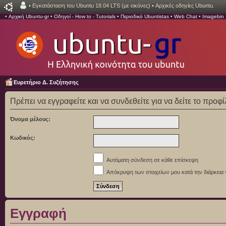
•
Εγκατάσταση του Ubuntu 18.04 LTS (με εικόνες)
•
Αρχικές οδηγίες Ubuntu.
•
Αρχική Ubuntu-gr
•
Οδηγοί - How to - Tutorials
•
Περιοδικό Ubuntistas
•
Web Chat
•
Imagebin
Ευρετήριο Δ. Συζήτησης
Πρέπει να εγγραφείτε και να συνδεθείτε για να δείτε το προφ
Όνομα μέλους:
Κωδικός:
Αυτόματη σύνδεση σε κάθε επίσκεψη
Απόκρυψη των στοιχείων μου κατά την διάρκεια 
Εγγραφή