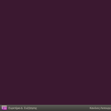
Ευρετήριο Δ. Συζήτησης
Κανόνες Λειτουργ