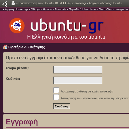
•
Εγκατάσταση του Ubuntu 18.04 LTS (με εικόνες)
•
Αρχικές οδηγίες Ubuntu.
•
Αρχική Ubuntu-gr
•
Οδηγοί - How to - Tutorials
•
Περιοδικό Ubuntistas
•
Web Chat
•
Imagebin
Ευρετήριο Δ. Συζήτησης
Πρέπει να εγγραφείτε και να συνδεθείτε για να δείτε το προφ
Όνομα μέλους:
Κωδικός:
Αυτόματη σύνδεση σε κάθε επίσκεψη
Απόκρυψη των στοιχείων μου κατά την διάρκεια 
Εγγραφή