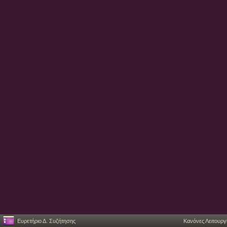
Ευρετήριο Δ. Συζήτησης
Κανόνες Λειτουργ