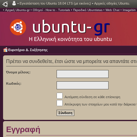
•
Εγκατάσταση του Ubuntu 18.04 LTS (με εικόνες)
•
Αρχικές οδηγίες Ubuntu.
•
Αρχική Ubuntu-gr
•
Οδηγοί - How to - Tutorials
•
Περιοδικό Ubuntistas
•
Web Chat
•
Imagebin
Ευρετήριο Δ. Συζήτησης
Πρέπει να συνδεθείτε, έτσι ώστε να μπορείτε να απαντάτε στ
Όνομα μέλους:
Κωδικός:
Αυτόματη σύνδεση σε κάθε επίσκεψη
Απόκρυψη των στοιχείων μου κατά την διάρκεια 
Εγγραφή