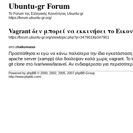
Ubuntu-gr Forum
To Forum της Ελληνικής Κοινότητας Ubuntu-gr
https://forum.ubuntu-gr.org/
Vagrant δεν μπορεί να εκκινήσει το Εικ
https://forum.ubuntu-gr.org/viewtopic.php?p=347901#p347901
από
chalkomatas
Προσπάθησα κι εγώ να κάνω παλιότερα την ίδια εγκατάσταση (
apache server (xampp) όλα δούλεψαν καλά χωρίς vagrant. To l
git clone στο /var/www/laravel. Αν ενδιαφέρεσαι για περισσότ
Powered by phpBB © 2000, 2002, 2005, 2007 phpBB Group
http://www.phpbb.com/