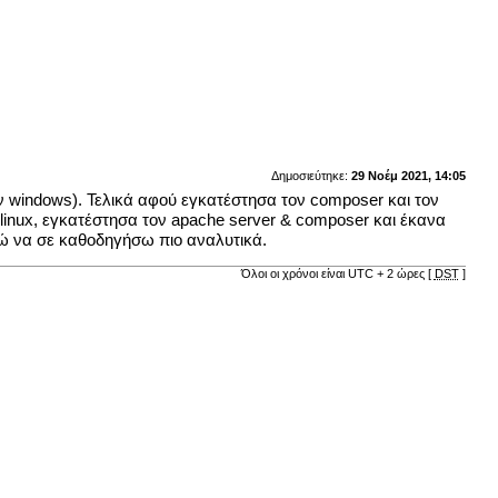
Δημοσιεύτηκε:
29 Νοέμ 2021, 14:05
ν windows). Τελικά αφού εγκατέστησα τον composer και τον
 linux, εγκατέστησα τον apache server & composer και έκανα
ορώ να σε καθοδηγήσω πιο αναλυτικά.
Όλοι οι χρόνοι είναι UTC + 2 ώρες [
DST
]