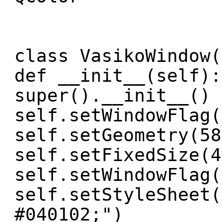
class VasikoWindow(
def __init__(self):
super().__init__()
self.setWindowFlag(
self.setGeometry(58
self.setFixedSize(4
self.setWindowFlag(
self.setStyleSheet(
#040102;")