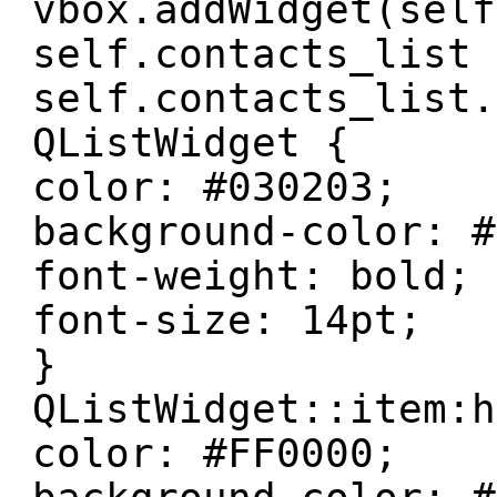
vbox.addWidget(self
self.contacts_list 
self.contacts_list.
QListWidget {
color: #030203;
background-color: #
font-weight: bold;
font-size: 14pt;
}
QListWidget::item:h
color: #FF0000;