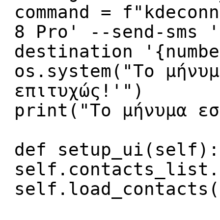
command = f"kdeconn
8 Pro' --send-sms '
destination '{numbe
os.system("Tο μήνυμ
επιτυχώς!'")
print("Tο μήνυμα εσ
def setup_ui(self):
self.contacts_list.
self.load_contacts(