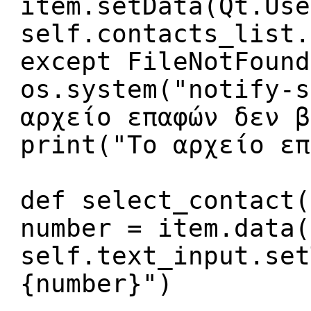
item.setData(Qt.Use
self.contacts_list.
except FileNotFound
os.system("notify-s
αρχείο επαφών δεν β
print("Το αρχείο επ
def select_contact(
number = item.data(
self.text_input.set
{number}")