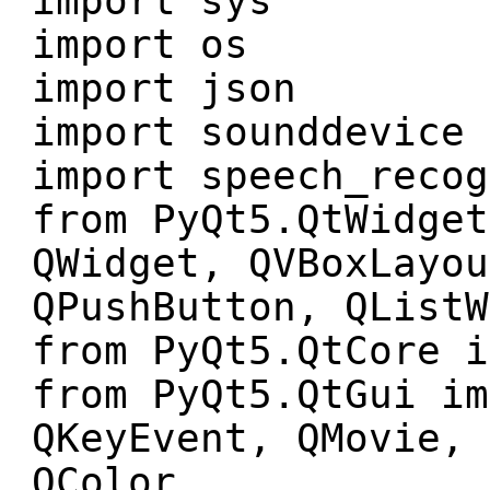
import sys
import os
import json
import sounddevice
import speech_recog
from PyQt5.QtWidget
QWidget, QVBoxLayou
QPushButton, QListW
from PyQt5.QtCore i
from PyQt5.QtGui im
QKeyEvent, QMovie, 
QColor