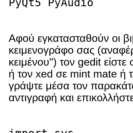
PyQt5 PyAudio
Αφού εγκατασταθούν οι βιβ
κειμενογράφο σας (αναφέρ
κειμένου") τον gedit είστ
ή τον xed σε mint mate ή 
γράψτε μέσα τον παρακάτ
αντιγραφή και επικολλήστε