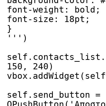
background-color: #
font-weight: bold;
font-size: 18pt;
}
''')
self.contacts_list.
150, 240)
vbox.addWidget(self
self.send_button =
QPushButton('Αποστο