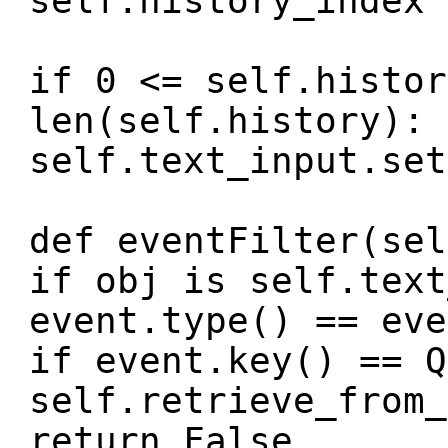
self.history_index 
if 0 <= self.histor
len(self.history):
self.text_input.set
def eventFilter(sel
if obj is self.text
event.type() == eve
if event.key() == Q
self.retrieve_from_
return False