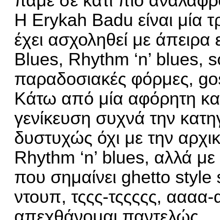
πάμε σε κάτι πιο ανάλαφρ
Η Erykah Badu είναι μία 
έχει ασχοληθεί με άπειρα 
Blues, Rhythm ‘n’ blues, so
παραδοσιακές φόρμες, gos
Κάτω από μία αφόρητη κα
γενίκευση συχνά την κατη
δυστυχώς όχι με την αρχι
Rhythm ‘n’ blues, αλλά με
που σημαίνει ghetto style 
ντουπ, τςςς-τςςςςς, αααα-
απεχθάνομαι παντελώς.