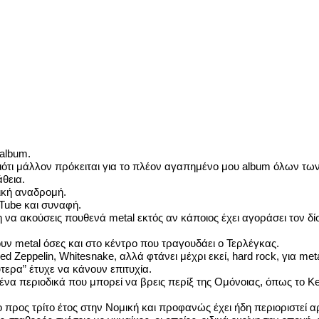
album.
διότι μάλλον πρόκειται για το πλέον αγαπημένο μου album όλων τω
θεια.
ρική αναδρομή.
uTube και συναφή.
α ακούσεις πουθενά metal εκτός αν κάποιος έχει αγοράσει τον δίσκ
ουν metal όσες και στο κέντρο που τραγουδάει ο Τερλέγκας.
d Zeppelin, Whitesnake, αλλά φτάνει μέχρι εκεί, hard rock, για me
τερα” έτυχε να κάνουν επιτυχία.
να περιοδικά που μπορεί να βρεις περίξ της Ομόνοιας, όπως το Ker
ο προς τρίτο έτος στην Νομική και προφανώς έχει ήδη περιοριστεί