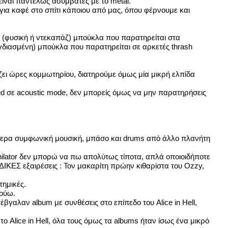
 είναι παντελώς ασύμβατες με το metal.
για καφέ στο σπίτι κάποιου από μας, όπου φέρνουμε και
 (φυσική ή ντεκαπάζ) μπούκλα που παρατηρείται στα
ιγδιασμένη) μπούκλα που παρατηρείται σε αρκετές thrash
ζει ώρες κομμωτηρίου, διατηρούμε όμως μία μικρή ελπίδα
ned σε acoustic mode, δεν μπορείς όμως να μην παρατηρήσεις
ιαίτερα συμφωνική μουσική, μπάσο και drums από άλλο πλανήτη
nihilator δεν μπορώ να πω απολύτως τίποτα, απλά οποιοιδήποτε
ΙΚΕΣ εξαιρέσεις : Τον μακαρίτη πρώην κιθαρίστα του Ozzy,
τημικές.
κούω.
αέβγαλαν album με συνθέσεις στο επίπεδο του Alice in Hell,
το Alice in Hell, όλα τους όμως τα albums ήταν ίσως ένα μικρό