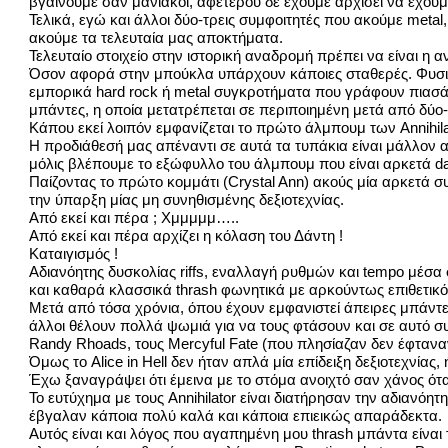
βγαίνουμε σαν μανιακοί, αφετέρου δε έχουμε αρχίσει να έχουμε 
Τελικά, εγώ και άλλοι δύο-τρεις συμφοιτητές που ακούμε meta
ακούμε τα τελευταία μας αποκτήματα.
Τελευταίο στοιχείο στην ιστορική αναδρομή πρέπει να είναι η 
Όσον αφορά στην μπούκλα υπάρχουν κάποιες σταθερές. Φυσική
εμπορικά hard rock ή metal συγκροτήματα που γράφουν πιασάρι
μπάντες, η οποία μετατρέπεται σε περιποιημένη μετά από δύο
Κάπου εκεί λοιπόν εμφανίζεται το πρώτο άλμπουμ των Annihilator
Η προδιάθεσή μας απέναντι σε αυτά τα τυπάκια είναι μάλλον 
μόλις βλέπουμε το εξώφυλλο του άλμπουμ που είναι αρκετά da
Παίζοντας το πρώτο κομμάτι (Crystal Ann) ακούς μία αρκετά σ
την ύπαρξη μίας μη συνηθισμένης δεξιοτεχνίας.
Από εκεί και πέρα ; Χμμμμμ…..
Από εκεί και πέρα αρχίζει η κόλαση του Δάντη !
Καταιγισμός !
Αδιανόητης δυσκολίας riffs, εναλλαγή ρυθμών και tempo μέσα 
και καθαρά κλασσικά thrash φωνητικά με αρκούντως επιθετικό
Μετά από τόσα χρόνια, όπου έχουν εμφανιστεί άπειρες μπάντες 
άλλοι θέλουν πολλά ψωμιά για να τους φτάσουν και σε αυτό σ
Randy Rhoads, τους Mercyful Fate (που πλησίαζαν δεν έφταναν
Όμως το Alice in Hell δεν ήταν απλά μία επίδειξη δεξιοτεχνίας,
Έχω ξαναγράψει ότι έμεινα με το στόμα ανοιχτό σαν χάνος 
Το ευτύχημα με τους Annihilator είναι διατήρησαν την αδιανόητη
έβγαλαν κάποια πολύ καλά και κάποια επιεικώς απαράδεκτα.
Αυτός είναι και λόγος που αγαπημένη μου thrash μπάντα είναι τ