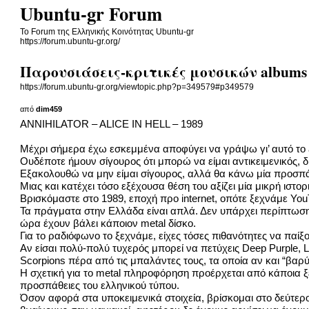
Ubuntu-gr Forum
To Forum της Ελληνικής Κοινότητας Ubuntu-gr
https://forum.ubuntu-gr.org/
Παρουσιάσεις-κριτικές μουσικών albums
https://forum.ubuntu-gr.org/viewtopic.php?p=349579#p349579
από
dim459
ANNIHILATOR – ALICE IN HELL – 1989
Μέχρι σήμερα έχω εσκεμμένα αποφύγει να γράψω γι’ αυτό το 
Ουδέποτε ήμουν σίγουρος ότι μπορώ να είμαι αντικειμενικός, 
Εξακολουθώ να μην είμαι σίγουρος, αλλά θα κάνω μία προσπά
Μιας και κατέχει τόσο εξέχουσα θέση του αξίζει μία μικρή ιστο
Βρισκόμαστε στο 1989, εποχή προ internet, οπότε ξεχνάμε Yo
Τα πράγματα στην Ελλάδα είναι απλά. Δεν υπάρχει περίπτωση ν
ώρα έχουν βάλει κάποιον metal δίσκο.
Για το ραδιόφωνο το ξεχνάμε, είχες τόσες πιθανότητες να παίξ
Αν είσαι πολύ-πολύ τυχερός μπορεί να πετύχεις Deep Purple, Le
Scorpions πέρα από τις μπαλάντες τους, τα οποία αν και “βαρύ
Η σχετική για το metal πληροφόρηση προέρχεται από κάποια ξέ
προσπάθειες του ελληνικού τύπου.
Όσον αφορά στα υποκειμενικά στοιχεία, βρίσκομαι στο δεύτερ