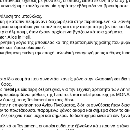
σταθερές σχέσεις με γυναίκες, οι οποίες, ειδικά εκείνη την εποχή,
l, κανονίζουμε τουλάχιστον μία φορά την εβδομάδα να βρισκόμαστε 
ανάλυση της μπούκλας.
 ή κατόπιν περμανάντ διαχωρίζεται στην περιποιημένη και ξανθή
κα κομματάκια για κοπελίτσες και στην απεριποίητη (ενίοτε και λ
-τρία άλμπουμ, όταν έχουν αρχίσει να βγάζουν κάποια χρήματα.
, Alice in Hell.
αρνητική λόγω της μπούκλας και της περιποιημένης χαίτης που μυρί
rk και “δρακουλιάρικο”.
υνηθισμένη εκείνη την εποχή μελωδική εισαγωγή με τις κιθάρες tu
στο ίδιο κομμάτι που συναντάει κανείς μόνο στην κλασσική και ιδ
 ύφος.
metal με ιδιαίτερη δεξιοτεχνία, για την τεχνική αρτιότητα των An
υμπεριλαμβάνω μύθους της hard rock και metal μουσικής με ΜΟΝΑΔ
 όμως), τους Testament και τους Absu.
 ήταν η επιφοίτηση του Αγίου Πνεύματος, διότι οι συνθέσεις ήταν διασ
όταν το πρωτάκουσα, παραμένω χάνος ακόμα και σήμερα όταν το α
 δεξιοτεχνία τους μέχρι και σήμερα. Το δυστύχημα είναι ότι δεν ξαν
ελικά οι Testament, οι οποίοι ουδέποτε έβγαλαν κάτι που να φτάνει 