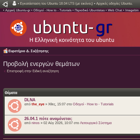
•
Εγκατάσταση του Ubuntu 18.04 LTS (με εικόνες)
•
Αρχικές οδηγίες Ubuntu.
•
Αρχική Ubuntu-gr
•
Οδηγοί - How to - Tutorials
•
Περιοδικό Ubuntistas
•
Web Chat
•
Imagebin
Ευρετήριο Δ. Συζήτησης
Προβολή ενεργών θεμάτων
Επιστροφή στην Ειδική αναζήτηση
Θέματα
DLNA
από
the_eye
» Χθες, 15:07 στο
Οδηγοί - How to - Tutorials
26.04.1 πότε αναμένεται;
από
ninos
» 02 Αύγ 2026, 10:07 στο
Λειτουργικό Σύστημα