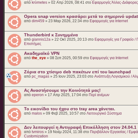
από
krometes
» 02 Απρ 2026, 08:41 στο
Εφαρμογές Άλλες-Διάφορες
Opera snap version κρασάρει μετά το σημερινό upda
από
dim459
» 23 Μαρ 2026, 22:34 στο
Εφαρμογές για Internet
Thunderbird κ Συνημμένα
από
giannis12a
» 22 Οκτ 2025, 20:13 στο
Εφαρμογές για Γραφείο / Γ
Επιστήμες
Ακαδημαϊκό VPN
από
the_eye
» 08 Σεπ 2025, 00:59 στο
Εφαρμογές για Internet
Ζόρια στο χτίσιμο deb πακέτων επί του launchpad
από
pc_magas
» 25 Ιουν 2025, 23:03 στο
Ανάπτυξη Λογισμικού / Αλ
Ας Αναστήσουμε την Κοινότητά μας!
από
eperon
» 17 Απρ 2025, 17:04 στο
Περί ανέμων
Το εικονίδιο του ήχου στο tray area χάνεται.
από
malos
» 09 Φεβ 2025, 10:57 στο
Λειτουργικό Σύστημα
Δεν λειτουργεί η Αντιγραφή Επικόλληση στον 24.04.1
από
tvmiros
» 19 Νοέμ 2024, 11:38 στο
Περιβάλλον Εργασίας / Εμφάν
Customization