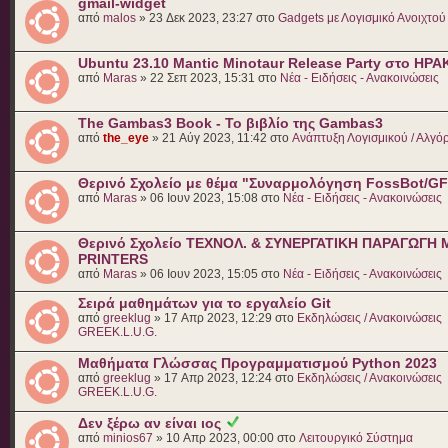
gmail-widget
από
malos
» 23 Δεκ 2023, 23:27 στο
Gadgets με Λογισμικό Ανοιχτού
Ubuntu 23.10 Mantic Minotaur Release Party στο ΗΡΑ
από
Maras
» 22 Σεπ 2023, 15:31 στο
Νέα - Ειδήσεις - Ανακοινώσεις
The Gambas3 Book - Το βιβλίο της Gambas3
από
the_eye
» 21 Αύγ 2023, 11:42 στο
Ανάπτυξη Λογισμικού / Αλγό
Θερινό Σχολείο με θέμα "Συναρμολόγηση FossBot/G
από
Maras
» 06 Ιουν 2023, 15:08 στο
Νέα - Ειδήσεις - Ανακοινώσεις
Θερινό Σχολείο ΤΕΧΝΟΛ. & ΣΥΝΕΡΓΑΤΙΚΗ ΠΑΡΑΓΩΓΗ 
PRINTERS
από
Maras
» 06 Ιουν 2023, 15:05 στο
Νέα - Ειδήσεις - Ανακοινώσεις
Σειρά μαθημάτων για το εργαλείο Git
από
greeklug
» 17 Απρ 2023, 12:29 στο
Εκδηλώσεις / Ανακοινώσεις
GREEK.L.U.G.
Μαθήματα Γλώσσας Προγραμματισμού Python 2023
από
greeklug
» 17 Απρ 2023, 12:24 στο
Εκδηλώσεις / Ανακοινώσεις
GREEK.L.U.G.
Δεν ξέρω αν είναι ιος
από
minios67
» 10 Απρ 2023, 00:00 στο
Λειτουργικό Σύστημα