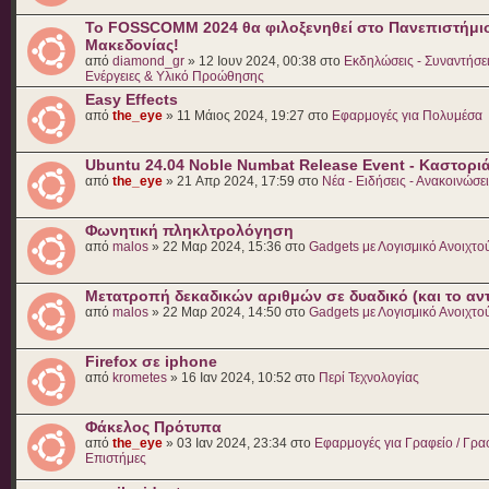
Το FOSSCOMM 2024 θα φιλοξενηθεί στο Πανεπιστήμι
Μακεδονίας!
από
diamond_gr
» 12 Ιουν 2024, 00:38 στο
Εκδηλώσεις - Συναντήσει
Ενέργειες & Υλικό Προώθησης
Easy Effects
από
the_eye
» 11 Μάιος 2024, 19:27 στο
Εφαρμογές για Πολυμέσα
Ubuntu 24.04 Noble Numbat Release Event - Καστορι
από
the_eye
» 21 Απρ 2024, 17:59 στο
Νέα - Ειδήσεις - Ανακοινώσε
Φωνητική πληκλτρολόγηση
από
malos
» 22 Μαρ 2024, 15:36 στο
Gadgets με Λογισμικό Ανοιχτο
Μετατροπή δεκαδικών αριθμών σε δυαδικό (και το αν
από
malos
» 22 Μαρ 2024, 14:50 στο
Gadgets με Λογισμικό Ανοιχτο
Firefox σε iphone
από
krometes
» 16 Ιαν 2024, 10:52 στο
Περί Τεχνολογίας
Φάκελος Πρότυπα
από
the_eye
» 03 Ιαν 2024, 23:34 στο
Εφαρμογές για Γραφείο / Γραφ
Επιστήμες