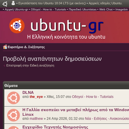
•
Εγκατάσταση του Ubuntu 18.04 LTS (με εικόνες)
•
Αρχικές οδηγίες Ubuntu.
•
Αρχική Ubuntu-gr
•
Οδηγοί - How to - Tutorials
•
Περιοδικό Ubuntistas
•
Web Chat
•
Imagebin
Ευρετήριο Δ. Συζήτησης
Προβολή αναπάντητων δημοσιεύσεων
Επιστροφή στην Ειδική αναζήτηση
Θέματα
DLNA
από
the_eye
» Χθες, 15:07 στο
Οδηγοί - How to - Tutorials
H Γαλλία σκοπεύει να μεταβεί πλήρως από τα Windo
Linux
από
matthew
» 24 Απρ 2026, 01:32 στο
Νέα - Ειδήσεις - Ανακοινώσε
Εγχειρίδιο Τεχνητής Νοημοσύνης