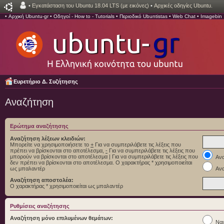
•
Εγκατάσταση του Ubuntu 18.04 LTS (με εικόνες)
•
Αρχικές οδηγίες Ubuntu.
•
Αρχική Ubuntu-gr
•
Οδηγοί - How to - Tutorials
•
Περιοδικό Ubuntistas
•
Web Chat
•
Imagebin
Ευρετήριο Δ. Συζήτησης
Αναζήτηση
Ερώτημα αναζήτησης
Αναζήτηση λέξεων κλειδιών:
Μπορείτε να χρησιμοποιήσετε το
+
Για να συμπεριλάβετε τις λέξεις που
πρέπει να βρίσκονται στο αποτέλεσμα,
-
Για να συμπεριλάβετε τις λέξεις που
μπορούν να βρίσκονται στο αποτέλεσμα
|
Για να συμπεριλάβετε τις λέξεις που
Ανα
δεν πρέπει να βρίσκονται στο αποτέλεσμα. Ο χαρακτήρας * χρησιμοποιείται
ως μπαλαντέρ
Ανα
Αναζήτηση αποστολέα:
Ο χαρακτήρας * χρησιμοποιείται ως μπαλαντέρ
Ρυθμίσεις αναζήτησης
Αναζήτηση μόνο επιλυμένων θεμάτων:
Ναι