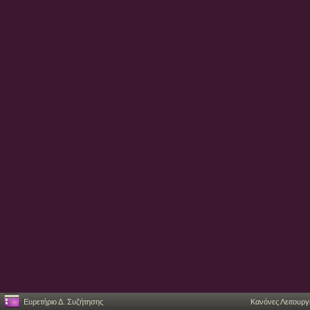
Ευρετήριο Δ. Συζήτησης
Κανόνες Λειτουργ