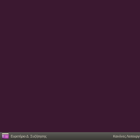
Ευρετήριο Δ. Συζήτησης
Κανόνες Λειτουργ