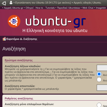
•
Εγκατάσταση του Ubuntu 18.04 LTS (με εικόνες)
•
Αρχικές οδηγίες Ubuntu.
•
Αρχική Ubuntu-gr
•
Οδηγοί - How to - Tutorials
•
Περιοδικό Ubuntistas
•
Web Chat
•
Imagebin
Ευρετήριο Δ. Συζήτησης
Αναζήτηση
Ερώτημα αναζήτησης
Αναζήτηση λέξεων κλειδιών:
Μπορείτε να χρησιμοποιήσετε το
+
Για να συμπεριλάβετε τις λέξεις που
πρέπει να βρίσκονται στο αποτέλεσμα,
-
Για να συμπεριλάβετε τις λέξεις που
μπορούν να βρίσκονται στο αποτέλεσμα
|
Για να συμπεριλάβετε τις λέξεις που
Ανα
δεν πρέπει να βρίσκονται στο αποτέλεσμα. Ο χαρακτήρας * χρησιμοποιείται
ως μπαλαντέρ
Ανα
Αναζήτηση αποστολέα:
Ο χαρακτήρας * χρησιμοποιείται ως μπαλαντέρ
Ρυθμίσεις αναζήτησης
Αναζήτηση μόνο επιλυμένων θεμάτων:
Ναι