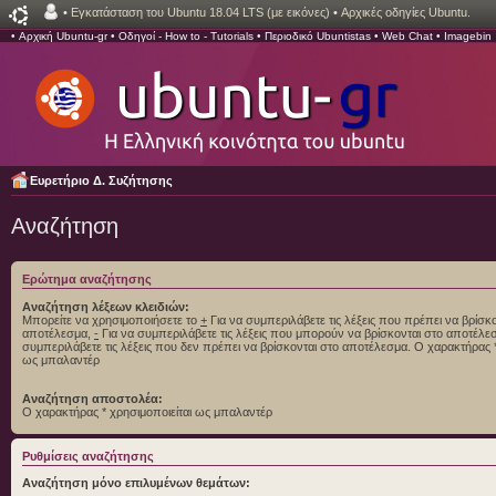
•
Εγκατάσταση του Ubuntu 18.04 LTS (με εικόνες)
•
Αρχικές οδηγίες Ubuntu.
•
Αρχική Ubuntu-gr
•
Οδηγοί - How to - Tutorials
•
Περιοδικό Ubuntistas
•
Web Chat
•
Imagebin
Ευρετήριο Δ. Συζήτησης
Αναζήτηση
Ερώτημα αναζήτησης
Αναζήτηση λέξεων κλειδιών:
Μπορείτε να χρησιμοποιήσετε το
+
Για να συμπεριλάβετε τις λέξεις που πρέπει να βρίσκο
αποτέλεσμα,
-
Για να συμπεριλάβετε τις λέξεις που μπορούν να βρίσκονται στο αποτέλ
συμπεριλάβετε τις λέξεις που δεν πρέπει να βρίσκονται στο αποτέλεσμα. Ο χαρακτήρας *
ως μπαλαντέρ
Αναζήτηση αποστολέα:
Ο χαρακτήρας * χρησιμοποιείται ως μπαλαντέρ
Ρυθμίσεις αναζήτησης
Αναζήτηση μόνο επιλυμένων θεμάτων: