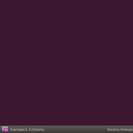
Ευρετήριο Δ. Συζήτησης
Κανόνες Λειτουργ