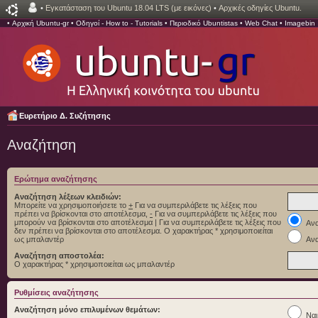
•
Εγκατάσταση του Ubuntu 18.04 LTS (με εικόνες)
•
Αρχικές οδηγίες Ubuntu.
•
Αρχική Ubuntu-gr
•
Οδηγοί - How to - Tutorials
•
Περιοδικό Ubuntistas
•
Web Chat
•
Imagebin
Ευρετήριο Δ. Συζήτησης
Αναζήτηση
Ερώτημα αναζήτησης
Αναζήτηση λέξεων κλειδιών:
Μπορείτε να χρησιμοποιήσετε το
+
Για να συμπεριλάβετε τις λέξεις που
πρέπει να βρίσκονται στο αποτέλεσμα,
-
Για να συμπεριλάβετε τις λέξεις που
μπορούν να βρίσκονται στο αποτέλεσμα
|
Για να συμπεριλάβετε τις λέξεις που
Ανα
δεν πρέπει να βρίσκονται στο αποτέλεσμα. Ο χαρακτήρας * χρησιμοποιείται
ως μπαλαντέρ
Ανα
Αναζήτηση αποστολέα:
Ο χαρακτήρας * χρησιμοποιείται ως μπαλαντέρ
Ρυθμίσεις αναζήτησης
Αναζήτηση μόνο επιλυμένων θεμάτων:
Ναι