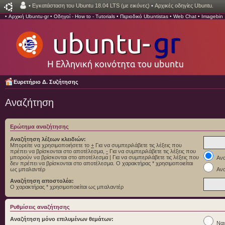
•
Εγκατάσταση του Ubuntu 18.04 LTS (με εικόνες)
•
Αρχικές οδηγίες Ubuntu.
•
Αρχική Ubuntu-gr
•
Οδηγοί - How to - Tutorials
•
Περιοδικό Ubuntistas
•
Web Chat
•
Imagebin
Ευρετήριο Δ. Συζήτησης
Αναζήτηση
Ερώτημα αναζήτησης
Αναζήτηση λέξεων κλειδιών:
Μπορείτε να χρησιμοποιήσετε το
+
Για να συμπεριλάβετε τις λέξεις που
πρέπει να βρίσκονται στο αποτέλεσμα,
-
Για να συμπεριλάβετε τις λέξεις που
μπορούν να βρίσκονται στο αποτέλεσμα
|
Για να συμπεριλάβετε τις λέξεις που
Ανα
δεν πρέπει να βρίσκονται στο αποτέλεσμα. Ο χαρακτήρας * χρησιμοποιείται
ως μπαλαντέρ
Ανα
Αναζήτηση αποστολέα:
Ο χαρακτήρας * χρησιμοποιείται ως μπαλαντέρ
Ρυθμίσεις αναζήτησης
Αναζήτηση μόνο επιλυμένων θεμάτων:
Ναι