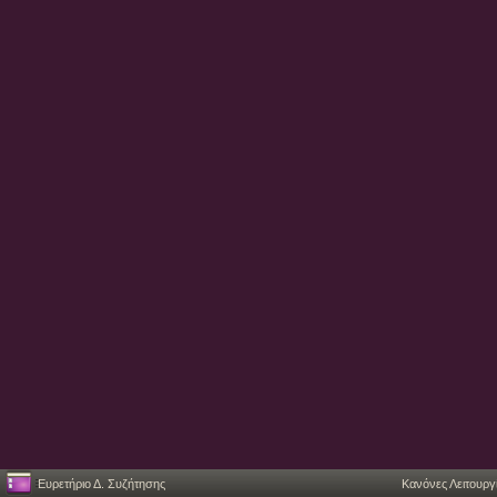
Ευρετήριο Δ. Συζήτησης
Κανόνες Λειτουργ