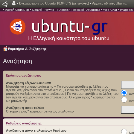
•
Εγκατάσταση του Ubuntu 18.04 LTS (με εικόνες)
•
Αρχικές οδηγίες Ubuntu.
•
Αρχική Ubuntu-gr
•
Οδηγοί - How to - Tutorials
•
Περιοδικό Ubuntistas
•
Web Chat
•
Imagebin
Ευρετήριο Δ. Συζήτησης
Αναζήτηση
Ερώτημα αναζήτησης
Αναζήτηση λέξεων κλειδιών:
Μπορείτε να χρησιμοποιήσετε το
+
Για να συμπεριλάβετε τις λέξεις που
πρέπει να βρίσκονται στο αποτέλεσμα,
-
Για να συμπεριλάβετε τις λέξεις που
μπορούν να βρίσκονται στο αποτέλεσμα
|
Για να συμπεριλάβετε τις λέξεις που
Ανα
δεν πρέπει να βρίσκονται στο αποτέλεσμα. Ο χαρακτήρας * χρησιμοποιείται
ως μπαλαντέρ
Ανα
Αναζήτηση αποστολέα:
Ο χαρακτήρας * χρησιμοποιείται ως μπαλαντέρ
Ρυθμίσεις αναζήτησης
Αναζήτηση μόνο επιλυμένων θεμάτων:
Ναι