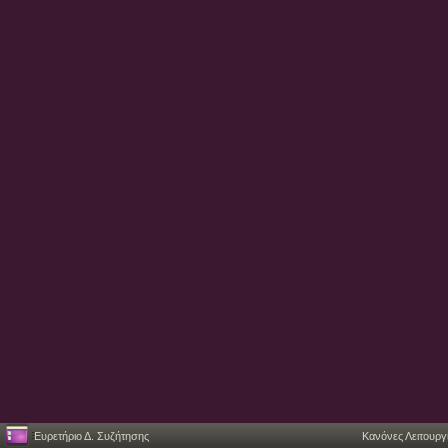
Ευρετήριο Δ. Συζήτησης
Κανόνες Λειτουργ