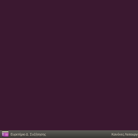
Ευρετήριο Δ. Συζήτησης
Κανόνες Λειτουργ