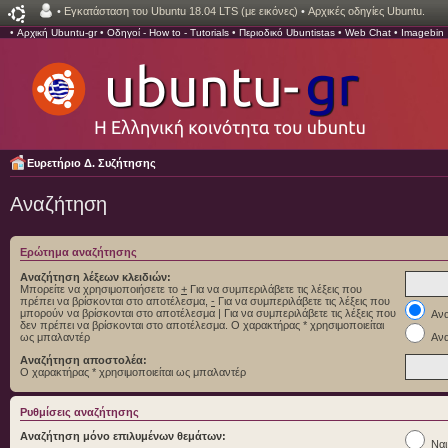
•
Εγκατάσταση του Ubuntu 18.04 LTS (με εικόνες)
•
Αρχικές οδηγίες Ubuntu.
•
Αρχική Ubuntu-gr
•
Οδηγοί - How to - Tutorials
•
Περιοδικό Ubuntistas
•
Web Chat
•
Imagebin
Ευρετήριο Δ. Συζήτησης
Αναζήτηση
Ερώτημα αναζήτησης
Αναζήτηση λέξεων κλειδιών:
Μπορείτε να χρησιμοποιήσετε το
+
Για να συμπεριλάβετε τις λέξεις που
πρέπει να βρίσκονται στο αποτέλεσμα,
-
Για να συμπεριλάβετε τις λέξεις που
μπορούν να βρίσκονται στο αποτέλεσμα
|
Για να συμπεριλάβετε τις λέξεις που
Ανα
δεν πρέπει να βρίσκονται στο αποτέλεσμα. Ο χαρακτήρας * χρησιμοποιείται
ως μπαλαντέρ
Ανα
Αναζήτηση αποστολέα:
Ο χαρακτήρας * χρησιμοποιείται ως μπαλαντέρ
Ρυθμίσεις αναζήτησης
Αναζήτηση μόνο επιλυμένων θεμάτων:
Ναι