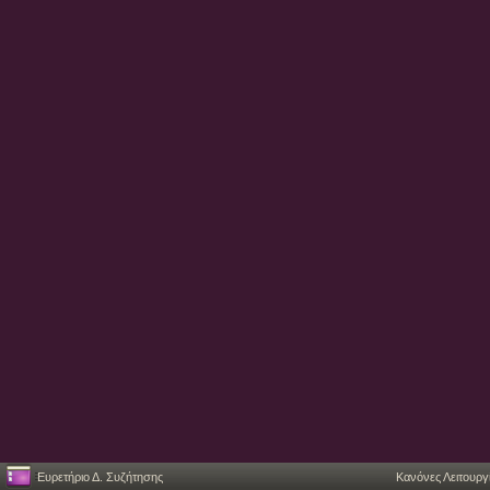
Ευρετήριο Δ. Συζήτησης
Κανόνες Λειτουργ