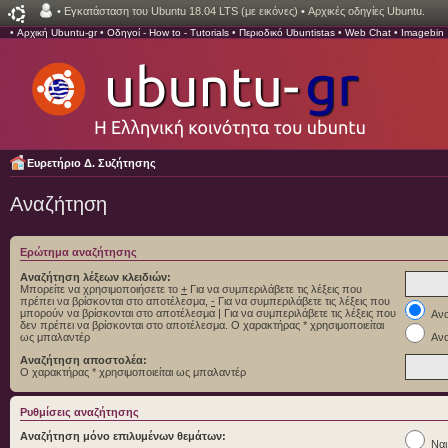
•
Εγκατάσταση του Ubuntu 18.04 LTS (με εικόνες)
•
Αρχικές οδηγίες Ubuntu.
•
Αρχική Ubuntu-gr
•
Οδηγοί - How to - Tutorials
•
Περιοδικό Ubuntistas
•
Web Chat
•
Imagebin
Ευρετήριο Δ. Συζήτησης
Αναζήτηση
Ερώτημα αναζήτησης
Αναζήτηση λέξεων κλειδιών:
Μπορείτε να χρησιμοποιήσετε το
+
Για να συμπεριλάβετε τις λέξεις που
πρέπει να βρίσκονται στο αποτέλεσμα,
-
Για να συμπεριλάβετε τις λέξεις που
μπορούν να βρίσκονται στο αποτέλεσμα
|
Για να συμπεριλάβετε τις λέξεις που
Ανα
δεν πρέπει να βρίσκονται στο αποτέλεσμα. Ο χαρακτήρας * χρησιμοποιείται
ως μπαλαντέρ
Ανα
Αναζήτηση αποστολέα:
Ο χαρακτήρας * χρησιμοποιείται ως μπαλαντέρ
Ρυθμίσεις αναζήτησης
Αναζήτηση μόνο επιλυμένων θεμάτων:
Ναι