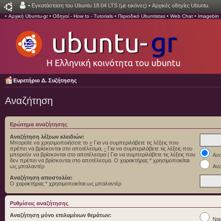
•
Εγκατάσταση του Ubuntu 18.04 LTS (με εικόνες)
•
Αρχικές οδηγίες Ubuntu.
•
Αρχική Ubuntu-gr
•
Οδηγοί - How to - Tutorials
•
Περιοδικό Ubuntistas
•
Web Chat
•
Imagebin
Ευρετήριο Δ. Συζήτησης
Αναζήτηση
Ερώτημα αναζήτησης
Αναζήτηση λέξεων κλειδιών:
Μπορείτε να χρησιμοποιήσετε το
+
Για να συμπεριλάβετε τις λέξεις που
πρέπει να βρίσκονται στο αποτέλεσμα,
-
Για να συμπεριλάβετε τις λέξεις που
μπορούν να βρίσκονται στο αποτέλεσμα
|
Για να συμπεριλάβετε τις λέξεις που
Ανα
δεν πρέπει να βρίσκονται στο αποτέλεσμα. Ο χαρακτήρας * χρησιμοποιείται
ως μπαλαντέρ
Ανα
Αναζήτηση αποστολέα:
Ο χαρακτήρας * χρησιμοποιείται ως μπαλαντέρ
Ρυθμίσεις αναζήτησης
Αναζήτηση μόνο επιλυμένων θεμάτων:
Ναι