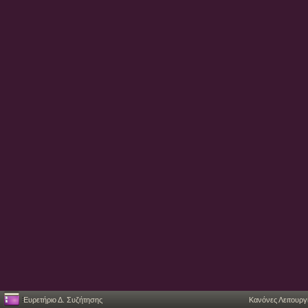
Ευρετήριο Δ. Συζήτησης
Κανόνες Λειτουργ