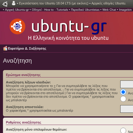
•
Εγκατάσταση του Ubuntu 18.04 LTS (με εικόνες)
•
Αρχικές οδηγίες Ubuntu.
•
Αρχική Ubuntu-gr
•
Οδηγοί - How to - Tutorials
•
Περιοδικό Ubuntistas
•
Web Chat
•
Imagebin
Ευρετήριο Δ. Συζήτησης
Αναζήτηση
Ερώτημα αναζήτησης
Αναζήτηση λέξεων κλειδιών:
Μπορείτε να χρησιμοποιήσετε το
+
Για να συμπεριλάβετε τις λέξεις που
πρέπει να βρίσκονται στο αποτέλεσμα,
-
Για να συμπεριλάβετε τις λέξεις που
μπορούν να βρίσκονται στο αποτέλεσμα
|
Για να συμπεριλάβετε τις λέξεις που
Ανα
δεν πρέπει να βρίσκονται στο αποτέλεσμα. Ο χαρακτήρας * χρησιμοποιείται
ως μπαλαντέρ
Ανα
Αναζήτηση αποστολέα:
Ο χαρακτήρας * χρησιμοποιείται ως μπαλαντέρ
Ρυθμίσεις αναζήτησης
Αναζήτηση μόνο επιλυμένων θεμάτων:
Ναι