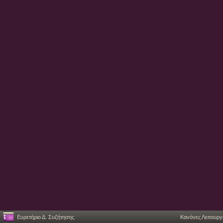
Ευρετήριο Δ. Συζήτησης
Κανόνες Λειτουργ