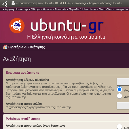
•
Εγκατάσταση του Ubuntu 18.04 LTS (με εικόνες)
•
Αρχικές οδηγίες Ubuntu.
•
Αρχική Ubuntu-gr
•
Οδηγοί - How to - Tutorials
•
Περιοδικό Ubuntistas
•
Web Chat
•
Imagebin
Ευρετήριο Δ. Συζήτησης
Αναζήτηση
Ερώτημα αναζήτησης
Αναζήτηση λέξεων κλειδιών:
Μπορείτε να χρησιμοποιήσετε το
+
Για να συμπεριλάβετε τις λέξεις που
πρέπει να βρίσκονται στο αποτέλεσμα,
-
Για να συμπεριλάβετε τις λέξεις που
μπορούν να βρίσκονται στο αποτέλεσμα
|
Για να συμπεριλάβετε τις λέξεις που
Ανα
δεν πρέπει να βρίσκονται στο αποτέλεσμα. Ο χαρακτήρας * χρησιμοποιείται
ως μπαλαντέρ
Ανα
Αναζήτηση αποστολέα:
Ο χαρακτήρας * χρησιμοποιείται ως μπαλαντέρ
Ρυθμίσεις αναζήτησης
Αναζήτηση μόνο επιλυμένων θεμάτων:
Ναι