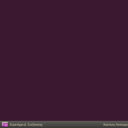
Ευρετήριο Δ. Συζήτησης
Κανόνες Λειτουργ