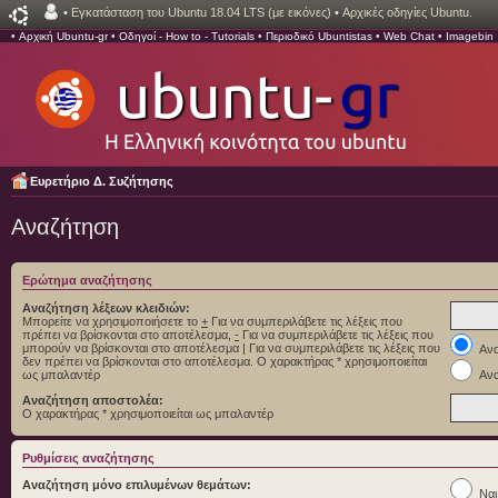
•
Εγκατάσταση του Ubuntu 18.04 LTS (με εικόνες)
•
Αρχικές οδηγίες Ubuntu.
•
Αρχική Ubuntu-gr
•
Οδηγοί - How to - Tutorials
•
Περιοδικό Ubuntistas
•
Web Chat
•
Imagebin
Ευρετήριο Δ. Συζήτησης
Αναζήτηση
Ερώτημα αναζήτησης
Αναζήτηση λέξεων κλειδιών:
Μπορείτε να χρησιμοποιήσετε το
+
Για να συμπεριλάβετε τις λέξεις που
πρέπει να βρίσκονται στο αποτέλεσμα,
-
Για να συμπεριλάβετε τις λέξεις που
μπορούν να βρίσκονται στο αποτέλεσμα
|
Για να συμπεριλάβετε τις λέξεις που
Ανα
δεν πρέπει να βρίσκονται στο αποτέλεσμα. Ο χαρακτήρας * χρησιμοποιείται
ως μπαλαντέρ
Ανα
Αναζήτηση αποστολέα:
Ο χαρακτήρας * χρησιμοποιείται ως μπαλαντέρ
Ρυθμίσεις αναζήτησης
Αναζήτηση μόνο επιλυμένων θεμάτων:
Ναι