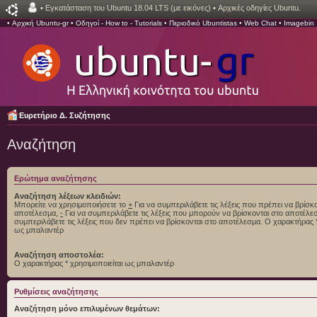
•
Εγκατάσταση του Ubuntu 18.04 LTS (με εικόνες)
•
Αρχικές οδηγίες Ubuntu.
•
Αρχική Ubuntu-gr
•
Οδηγοί - How to - Tutorials
•
Περιοδικό Ubuntistas
•
Web Chat
•
Imagebin
Ευρετήριο Δ. Συζήτησης
Αναζήτηση
Ερώτημα αναζήτησης
Αναζήτηση λέξεων κλειδιών:
Μπορείτε να χρησιμοποιήσετε το
+
Για να συμπεριλάβετε τις λέξεις που πρέπει να βρίσκο
αποτέλεσμα,
-
Για να συμπεριλάβετε τις λέξεις που μπορούν να βρίσκονται στο αποτέλ
συμπεριλάβετε τις λέξεις που δεν πρέπει να βρίσκονται στο αποτέλεσμα. Ο χαρακτήρας *
ως μπαλαντέρ
Αναζήτηση αποστολέα:
Ο χαρακτήρας * χρησιμοποιείται ως μπαλαντέρ
Ρυθμίσεις αναζήτησης
Αναζήτηση μόνο επιλυμένων θεμάτων: