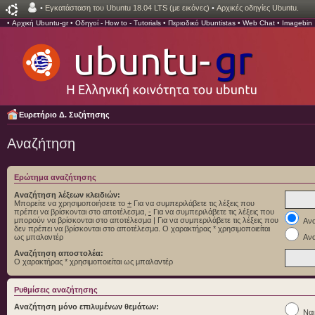
•
Εγκατάσταση του Ubuntu 18.04 LTS (με εικόνες)
•
Αρχικές οδηγίες Ubuntu.
•
Αρχική Ubuntu-gr
•
Οδηγοί - How to - Tutorials
•
Περιοδικό Ubuntistas
•
Web Chat
•
Imagebin
Ευρετήριο Δ. Συζήτησης
Αναζήτηση
Ερώτημα αναζήτησης
Αναζήτηση λέξεων κλειδιών:
Μπορείτε να χρησιμοποιήσετε το
+
Για να συμπεριλάβετε τις λέξεις που
πρέπει να βρίσκονται στο αποτέλεσμα,
-
Για να συμπεριλάβετε τις λέξεις που
μπορούν να βρίσκονται στο αποτέλεσμα
|
Για να συμπεριλάβετε τις λέξεις που
Ανα
δεν πρέπει να βρίσκονται στο αποτέλεσμα. Ο χαρακτήρας * χρησιμοποιείται
ως μπαλαντέρ
Ανα
Αναζήτηση αποστολέα:
Ο χαρακτήρας * χρησιμοποιείται ως μπαλαντέρ
Ρυθμίσεις αναζήτησης
Αναζήτηση μόνο επιλυμένων θεμάτων:
Ναι