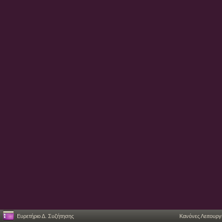
Ευρετήριο Δ. Συζήτησης
Κανόνες Λειτουργ