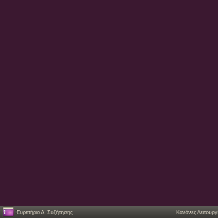
Ευρετήριο Δ. Συζήτησης
Κανόνες Λειτουργ