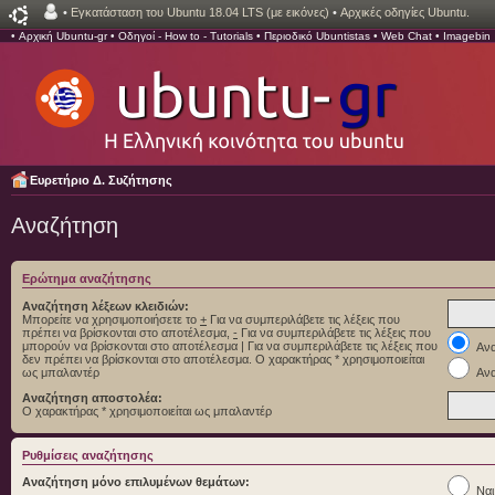
•
Εγκατάσταση του Ubuntu 18.04 LTS (με εικόνες)
•
Αρχικές οδηγίες Ubuntu.
•
Αρχική Ubuntu-gr
•
Οδηγοί - How to - Tutorials
•
Περιοδικό Ubuntistas
•
Web Chat
•
Imagebin
Ευρετήριο Δ. Συζήτησης
Αναζήτηση
Ερώτημα αναζήτησης
Αναζήτηση λέξεων κλειδιών:
Μπορείτε να χρησιμοποιήσετε το
+
Για να συμπεριλάβετε τις λέξεις που
πρέπει να βρίσκονται στο αποτέλεσμα,
-
Για να συμπεριλάβετε τις λέξεις που
μπορούν να βρίσκονται στο αποτέλεσμα
|
Για να συμπεριλάβετε τις λέξεις που
Ανα
δεν πρέπει να βρίσκονται στο αποτέλεσμα. Ο χαρακτήρας * χρησιμοποιείται
ως μπαλαντέρ
Ανα
Αναζήτηση αποστολέα:
Ο χαρακτήρας * χρησιμοποιείται ως μπαλαντέρ
Ρυθμίσεις αναζήτησης
Αναζήτηση μόνο επιλυμένων θεμάτων:
Ναι