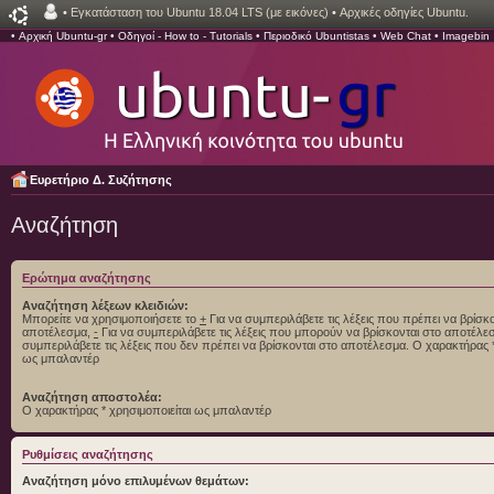
•
Εγκατάσταση του Ubuntu 18.04 LTS (με εικόνες)
•
Αρχικές οδηγίες Ubuntu.
•
Αρχική Ubuntu-gr
•
Οδηγοί - How to - Tutorials
•
Περιοδικό Ubuntistas
•
Web Chat
•
Imagebin
Ευρετήριο Δ. Συζήτησης
Αναζήτηση
Ερώτημα αναζήτησης
Αναζήτηση λέξεων κλειδιών:
Μπορείτε να χρησιμοποιήσετε το
+
Για να συμπεριλάβετε τις λέξεις που πρέπει να βρίσκο
αποτέλεσμα,
-
Για να συμπεριλάβετε τις λέξεις που μπορούν να βρίσκονται στο αποτέλ
συμπεριλάβετε τις λέξεις που δεν πρέπει να βρίσκονται στο αποτέλεσμα. Ο χαρακτήρας *
ως μπαλαντέρ
Αναζήτηση αποστολέα:
Ο χαρακτήρας * χρησιμοποιείται ως μπαλαντέρ
Ρυθμίσεις αναζήτησης
Αναζήτηση μόνο επιλυμένων θεμάτων: