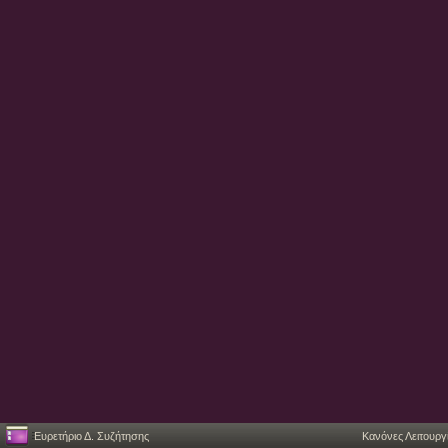
Ευρετήριο Δ. Συζήτησης
Κανόνες Λειτουργ