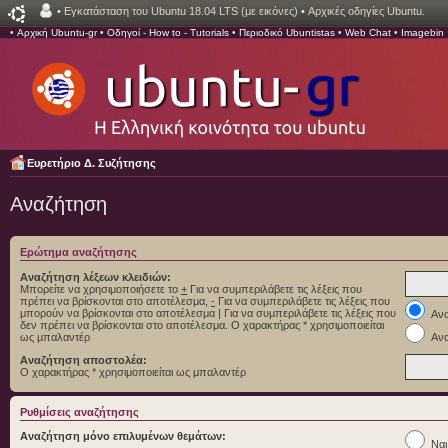
•
Εγκατάσταση του Ubuntu 18.04 LTS (με εικόνες)
•
Αρχικές οδηγίες Ubuntu.
•
Αρχική Ubuntu-gr
•
Οδηγοί - How to - Tutorials
•
Περιοδικό Ubuntistas
•
Web Chat
•
Imagebin
Ευρετήριο Δ. Συζήτησης
Αναζήτηση
Ερώτημα αναζήτησης
Αναζήτηση λέξεων κλειδιών:
Μπορείτε να χρησιμοποιήσετε το
+
Για να συμπεριλάβετε τις λέξεις που
πρέπει να βρίσκονται στο αποτέλεσμα,
-
Για να συμπεριλάβετε τις λέξεις που
μπορούν να βρίσκονται στο αποτέλεσμα
|
Για να συμπεριλάβετε τις λέξεις που
Ανα
δεν πρέπει να βρίσκονται στο αποτέλεσμα. Ο χαρακτήρας * χρησιμοποιείται
ως μπαλαντέρ
Ανα
Αναζήτηση αποστολέα:
Ο χαρακτήρας * χρησιμοποιείται ως μπαλαντέρ
Ρυθμίσεις αναζήτησης
Αναζήτηση μόνο επιλυμένων θεμάτων:
Ναι