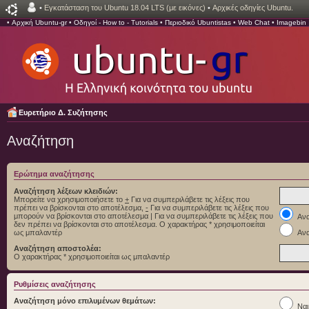
•
Εγκατάσταση του Ubuntu 18.04 LTS (με εικόνες)
•
Αρχικές οδηγίες Ubuntu.
•
Αρχική Ubuntu-gr
•
Οδηγοί - How to - Tutorials
•
Περιοδικό Ubuntistas
•
Web Chat
•
Imagebin
Ευρετήριο Δ. Συζήτησης
Αναζήτηση
Ερώτημα αναζήτησης
Αναζήτηση λέξεων κλειδιών:
Μπορείτε να χρησιμοποιήσετε το
+
Για να συμπεριλάβετε τις λέξεις που
πρέπει να βρίσκονται στο αποτέλεσμα,
-
Για να συμπεριλάβετε τις λέξεις που
μπορούν να βρίσκονται στο αποτέλεσμα
|
Για να συμπεριλάβετε τις λέξεις που
Ανα
δεν πρέπει να βρίσκονται στο αποτέλεσμα. Ο χαρακτήρας * χρησιμοποιείται
ως μπαλαντέρ
Ανα
Αναζήτηση αποστολέα:
Ο χαρακτήρας * χρησιμοποιείται ως μπαλαντέρ
Ρυθμίσεις αναζήτησης
Αναζήτηση μόνο επιλυμένων θεμάτων:
Ναι