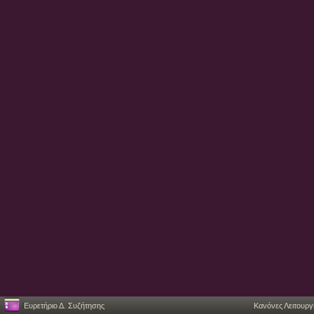
Ευρετήριο Δ. Συζήτησης
Κανόνες Λειτουργ