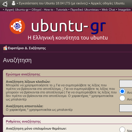
•
Εγκατάσταση του Ubuntu 18.04 LTS (με εικόνες)
•
Αρχικές οδηγίες Ubuntu.
•
Αρχική Ubuntu-gr
•
Οδηγοί - How to - Tutorials
•
Περιοδικό Ubuntistas
•
Web Chat
•
Imagebin
Ευρετήριο Δ. Συζήτησης
Αναζήτηση
Ερώτημα αναζήτησης
Αναζήτηση λέξεων κλειδιών:
Μπορείτε να χρησιμοποιήσετε το
+
Για να συμπεριλάβετε τις λέξεις που
πρέπει να βρίσκονται στο αποτέλεσμα,
-
Για να συμπεριλάβετε τις λέξεις που
μπορούν να βρίσκονται στο αποτέλεσμα
|
Για να συμπεριλάβετε τις λέξεις που
Ανα
δεν πρέπει να βρίσκονται στο αποτέλεσμα. Ο χαρακτήρας * χρησιμοποιείται
ως μπαλαντέρ
Ανα
Αναζήτηση αποστολέα:
Ο χαρακτήρας * χρησιμοποιείται ως μπαλαντέρ
Ρυθμίσεις αναζήτησης
Αναζήτηση μόνο επιλυμένων θεμάτων:
Ναι