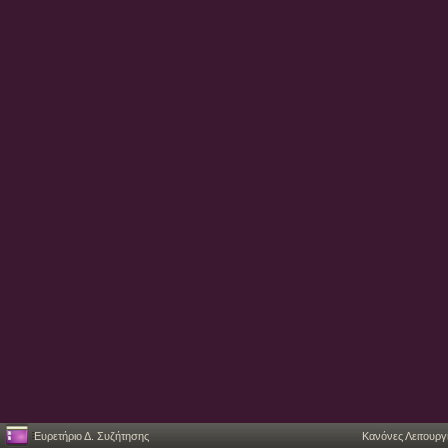
Ευρετήριο Δ. Συζήτησης
Κανόνες Λειτουργ