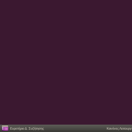
Ευρετήριο Δ. Συζήτησης
Κανόνες Λειτουργ