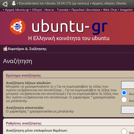
•
Εγκατάσταση του Ubuntu 18.04 LTS (με εικόνες)
•
Αρχικές οδηγίες Ubuntu.
•
Αρχική Ubuntu-gr
•
Οδηγοί - How to - Tutorials
•
Περιοδικό Ubuntistas
•
Web Chat
•
Imagebin
Ευρετήριο Δ. Συζήτησης
Αναζήτηση
Ερώτημα αναζήτησης
Αναζήτηση λέξεων κλειδιών:
Μπορείτε να χρησιμοποιήσετε το
+
Για να συμπεριλάβετε τις λέξεις που
πρέπει να βρίσκονται στο αποτέλεσμα,
-
Για να συμπεριλάβετε τις λέξεις που
μπορούν να βρίσκονται στο αποτέλεσμα
|
Για να συμπεριλάβετε τις λέξεις που
Ανα
δεν πρέπει να βρίσκονται στο αποτέλεσμα. Ο χαρακτήρας * χρησιμοποιείται
ως μπαλαντέρ
Ανα
Αναζήτηση αποστολέα:
Ο χαρακτήρας * χρησιμοποιείται ως μπαλαντέρ
Ρυθμίσεις αναζήτησης
Αναζήτηση μόνο επιλυμένων θεμάτων:
Ναι