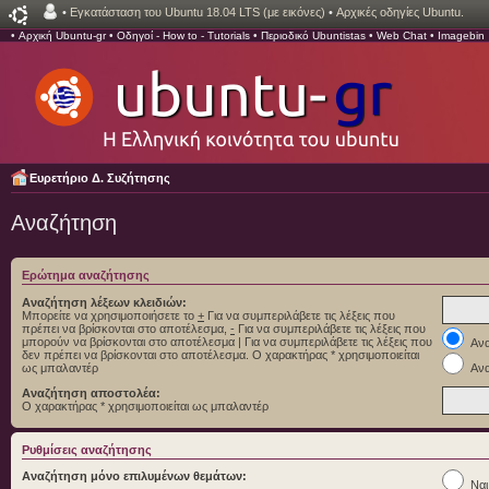
•
Εγκατάσταση του Ubuntu 18.04 LTS (με εικόνες)
•
Αρχικές οδηγίες Ubuntu.
•
Αρχική Ubuntu-gr
•
Οδηγοί - How to - Tutorials
•
Περιοδικό Ubuntistas
•
Web Chat
•
Imagebin
Ευρετήριο Δ. Συζήτησης
Αναζήτηση
Ερώτημα αναζήτησης
Αναζήτηση λέξεων κλειδιών:
Μπορείτε να χρησιμοποιήσετε το
+
Για να συμπεριλάβετε τις λέξεις που
πρέπει να βρίσκονται στο αποτέλεσμα,
-
Για να συμπεριλάβετε τις λέξεις που
μπορούν να βρίσκονται στο αποτέλεσμα
|
Για να συμπεριλάβετε τις λέξεις που
Ανα
δεν πρέπει να βρίσκονται στο αποτέλεσμα. Ο χαρακτήρας * χρησιμοποιείται
ως μπαλαντέρ
Ανα
Αναζήτηση αποστολέα:
Ο χαρακτήρας * χρησιμοποιείται ως μπαλαντέρ
Ρυθμίσεις αναζήτησης
Αναζήτηση μόνο επιλυμένων θεμάτων:
Ναι