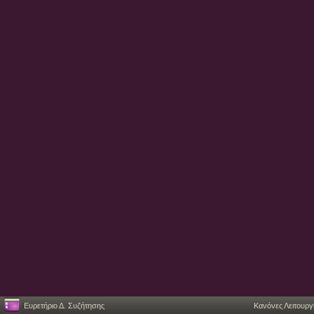
Ευρετήριο Δ. Συζήτησης
Κανόνες Λειτουργ