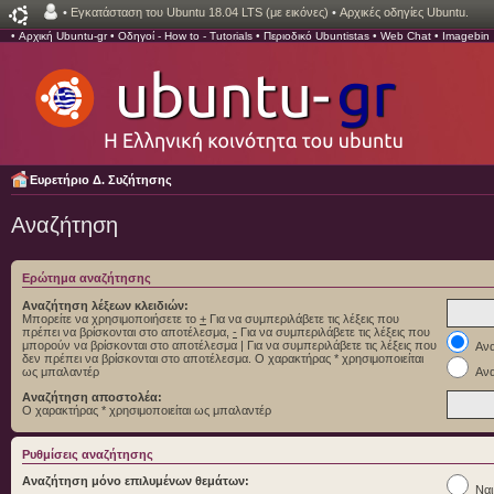
•
Εγκατάσταση του Ubuntu 18.04 LTS (με εικόνες)
•
Αρχικές οδηγίες Ubuntu.
•
Αρχική Ubuntu-gr
•
Οδηγοί - How to - Tutorials
•
Περιοδικό Ubuntistas
•
Web Chat
•
Imagebin
Ευρετήριο Δ. Συζήτησης
Αναζήτηση
Ερώτημα αναζήτησης
Αναζήτηση λέξεων κλειδιών:
Μπορείτε να χρησιμοποιήσετε το
+
Για να συμπεριλάβετε τις λέξεις που
πρέπει να βρίσκονται στο αποτέλεσμα,
-
Για να συμπεριλάβετε τις λέξεις που
μπορούν να βρίσκονται στο αποτέλεσμα
|
Για να συμπεριλάβετε τις λέξεις που
Ανα
δεν πρέπει να βρίσκονται στο αποτέλεσμα. Ο χαρακτήρας * χρησιμοποιείται
ως μπαλαντέρ
Ανα
Αναζήτηση αποστολέα:
Ο χαρακτήρας * χρησιμοποιείται ως μπαλαντέρ
Ρυθμίσεις αναζήτησης
Αναζήτηση μόνο επιλυμένων θεμάτων:
Ναι