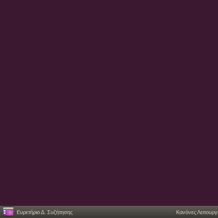
Ευρετήριο Δ. Συζήτησης
Κανόνες Λειτουργ