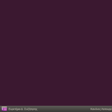
Ευρετήριο Δ. Συζήτησης
Κανόνες Λειτουργ