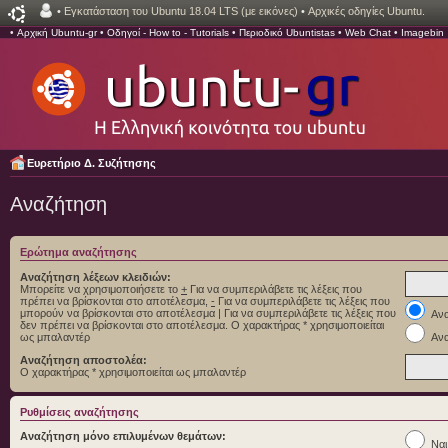
•
Εγκατάσταση του Ubuntu 18.04 LTS (με εικόνες)
•
Αρχικές οδηγίες Ubuntu.
•
Αρχική Ubuntu-gr
•
Οδηγοί - How to - Tutorials
•
Περιοδικό Ubuntistas
•
Web Chat
•
Imagebin
Ευρετήριο Δ. Συζήτησης
Αναζήτηση
Ερώτημα αναζήτησης
Αναζήτηση λέξεων κλειδιών:
Μπορείτε να χρησιμοποιήσετε το
+
Για να συμπεριλάβετε τις λέξεις που
πρέπει να βρίσκονται στο αποτέλεσμα,
-
Για να συμπεριλάβετε τις λέξεις που
μπορούν να βρίσκονται στο αποτέλεσμα
|
Για να συμπεριλάβετε τις λέξεις που
Ανα
δεν πρέπει να βρίσκονται στο αποτέλεσμα. Ο χαρακτήρας * χρησιμοποιείται
ως μπαλαντέρ
Ανα
Αναζήτηση αποστολέα:
Ο χαρακτήρας * χρησιμοποιείται ως μπαλαντέρ
Ρυθμίσεις αναζήτησης
Αναζήτηση μόνο επιλυμένων θεμάτων:
Ναι