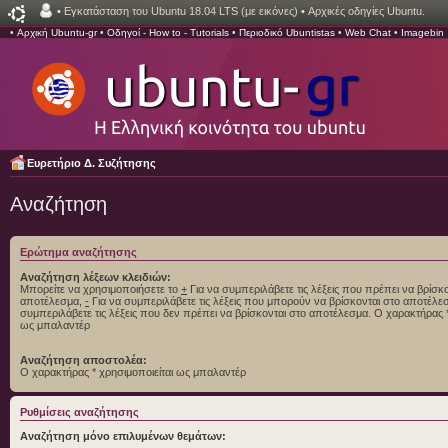
•
Εγκατάσταση του Ubuntu 18.04 LTS (με εικόνες)
•
Αρχικές οδηγίες Ubuntu.
•
Αρχική Ubuntu-gr
•
Οδηγοί - How to - Tutorials
•
Περιοδικό Ubuntistas
•
Web Chat
•
Imagebin
Ευρετήριο Δ. Συζήτησης
Αναζήτηση
Ερώτημα αναζήτησης
Αναζήτηση λέξεων κλειδιών:
Μπορείτε να χρησιμοποιήσετε το
+
Για να συμπεριλάβετε τις λέξεις που πρέπει να βρίσκο
αποτέλεσμα,
-
Για να συμπεριλάβετε τις λέξεις που μπορούν να βρίσκονται στο αποτέλ
συμπεριλάβετε τις λέξεις που δεν πρέπει να βρίσκονται στο αποτέλεσμα. Ο χαρακτήρας *
ως μπαλαντέρ
Αναζήτηση αποστολέα:
Ο χαρακτήρας * χρησιμοποιείται ως μπαλαντέρ
Ρυθμίσεις αναζήτησης
Αναζήτηση μόνο επιλυμένων θεμάτων: