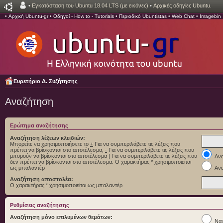
•
Εγκατάσταση του Ubuntu 18.04 LTS (με εικόνες)
•
Αρχικές οδηγίες Ubuntu.
•
Αρχική Ubuntu-gr
•
Οδηγοί - How to - Tutorials
•
Περιοδικό Ubuntistas
•
Web Chat
•
Imagebin
Ευρετήριο Δ. Συζήτησης
Αναζήτηση
Ερώτημα αναζήτησης
Αναζήτηση λέξεων κλειδιών:
Μπορείτε να χρησιμοποιήσετε το
+
Για να συμπεριλάβετε τις λέξεις που
πρέπει να βρίσκονται στο αποτέλεσμα,
-
Για να συμπεριλάβετε τις λέξεις που
μπορούν να βρίσκονται στο αποτέλεσμα
|
Για να συμπεριλάβετε τις λέξεις που
Ανα
δεν πρέπει να βρίσκονται στο αποτέλεσμα. Ο χαρακτήρας * χρησιμοποιείται
ως μπαλαντέρ
Ανα
Αναζήτηση αποστολέα:
Ο χαρακτήρας * χρησιμοποιείται ως μπαλαντέρ
Ρυθμίσεις αναζήτησης
Αναζήτηση μόνο επιλυμένων θεμάτων:
Ναι