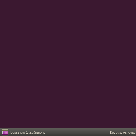
Ευρετήριο Δ. Συζήτησης
Κανόνες Λειτουργ