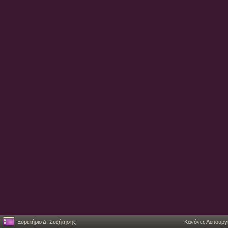
Ευρετήριο Δ. Συζήτησης
Κανόνες Λειτουργ