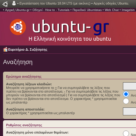
•
Εγκατάσταση του Ubuntu 18.04 LTS (με εικόνες)
•
Αρχικές οδηγίες Ubuntu.
•
Αρχική Ubuntu-gr
•
Οδηγοί - How to - Tutorials
•
Περιοδικό Ubuntistas
•
Web Chat
•
Imagebin
Ευρετήριο Δ. Συζήτησης
Αναζήτηση
Ερώτημα αναζήτησης
Αναζήτηση λέξεων κλειδιών:
Μπορείτε να χρησιμοποιήσετε το
+
Για να συμπεριλάβετε τις λέξεις που
πρέπει να βρίσκονται στο αποτέλεσμα,
-
Για να συμπεριλάβετε τις λέξεις που
μπορούν να βρίσκονται στο αποτέλεσμα
|
Για να συμπεριλάβετε τις λέξεις που
Ανα
δεν πρέπει να βρίσκονται στο αποτέλεσμα. Ο χαρακτήρας * χρησιμοποιείται
ως μπαλαντέρ
Ανα
Αναζήτηση αποστολέα:
Ο χαρακτήρας * χρησιμοποιείται ως μπαλαντέρ
Ρυθμίσεις αναζήτησης
Αναζήτηση μόνο επιλυμένων θεμάτων:
Ναι