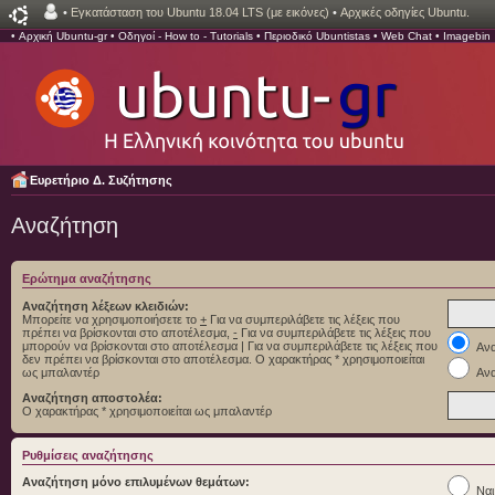
•
Εγκατάσταση του Ubuntu 18.04 LTS (με εικόνες)
•
Αρχικές οδηγίες Ubuntu.
•
Αρχική Ubuntu-gr
•
Οδηγοί - How to - Tutorials
•
Περιοδικό Ubuntistas
•
Web Chat
•
Imagebin
Ευρετήριο Δ. Συζήτησης
Αναζήτηση
Ερώτημα αναζήτησης
Αναζήτηση λέξεων κλειδιών:
Μπορείτε να χρησιμοποιήσετε το
+
Για να συμπεριλάβετε τις λέξεις που
πρέπει να βρίσκονται στο αποτέλεσμα,
-
Για να συμπεριλάβετε τις λέξεις που
μπορούν να βρίσκονται στο αποτέλεσμα
|
Για να συμπεριλάβετε τις λέξεις που
Ανα
δεν πρέπει να βρίσκονται στο αποτέλεσμα. Ο χαρακτήρας * χρησιμοποιείται
ως μπαλαντέρ
Ανα
Αναζήτηση αποστολέα:
Ο χαρακτήρας * χρησιμοποιείται ως μπαλαντέρ
Ρυθμίσεις αναζήτησης
Αναζήτηση μόνο επιλυμένων θεμάτων:
Ναι