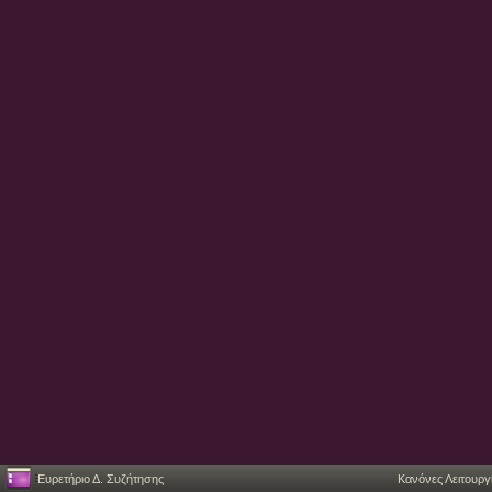
Ευρετήριο Δ. Συζήτησης
Κανόνες Λειτουργ