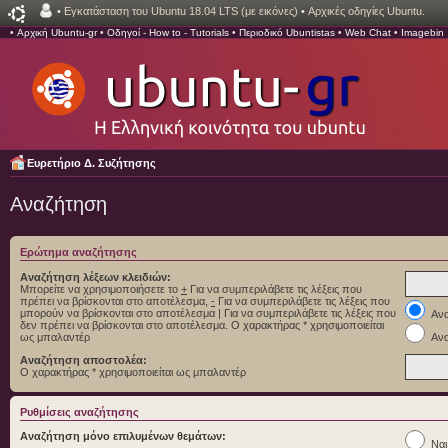
•
Εγκατάσταση του Ubuntu 18.04 LTS (με εικόνες)
•
Αρχικές οδηγίες Ubuntu.
•
Αρχική Ubuntu-gr
•
Οδηγοί - How to - Tutorials
•
Περιοδικό Ubuntistas
•
Web Chat
•
Imagebin
Ευρετήριο Δ. Συζήτησης
Αναζήτηση
Ερώτημα αναζήτησης
Αναζήτηση λέξεων κλειδιών:
Μπορείτε να χρησιμοποιήσετε το
+
Για να συμπεριλάβετε τις λέξεις που
πρέπει να βρίσκονται στο αποτέλεσμα,
-
Για να συμπεριλάβετε τις λέξεις που
μπορούν να βρίσκονται στο αποτέλεσμα
|
Για να συμπεριλάβετε τις λέξεις που
Ανα
δεν πρέπει να βρίσκονται στο αποτέλεσμα. Ο χαρακτήρας * χρησιμοποιείται
ως μπαλαντέρ
Ανα
Αναζήτηση αποστολέα:
Ο χαρακτήρας * χρησιμοποιείται ως μπαλαντέρ
Ρυθμίσεις αναζήτησης
Αναζήτηση μόνο επιλυμένων θεμάτων:
Ναι