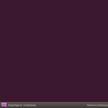
Ευρετήριο Δ. Συζήτησης
Κανόνες Λειτουργ