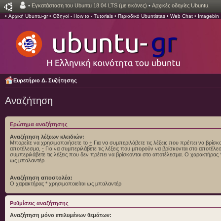
•
Εγκατάσταση του Ubuntu 18.04 LTS (με εικόνες)
•
Αρχικές οδηγίες Ubuntu.
•
Αρχική Ubuntu-gr
•
Οδηγοί - How to - Tutorials
•
Περιοδικό Ubuntistas
•
Web Chat
•
Imagebin
Ευρετήριο Δ. Συζήτησης
Αναζήτηση
Ερώτημα αναζήτησης
Αναζήτηση λέξεων κλειδιών:
Μπορείτε να χρησιμοποιήσετε το
+
Για να συμπεριλάβετε τις λέξεις που πρέπει να βρίσκο
αποτέλεσμα,
-
Για να συμπεριλάβετε τις λέξεις που μπορούν να βρίσκονται στο αποτέλ
συμπεριλάβετε τις λέξεις που δεν πρέπει να βρίσκονται στο αποτέλεσμα. Ο χαρακτήρας *
ως μπαλαντέρ
Αναζήτηση αποστολέα:
Ο χαρακτήρας * χρησιμοποιείται ως μπαλαντέρ
Ρυθμίσεις αναζήτησης
Αναζήτηση μόνο επιλυμένων θεμάτων: