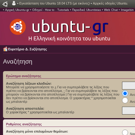
•
Εγκατάσταση του Ubuntu 18.04 LTS (με εικόνες)
•
Αρχικές οδηγίες Ubuntu.
•
Αρχική Ubuntu-gr
•
Οδηγοί - How to - Tutorials
•
Περιοδικό Ubuntistas
•
Web Chat
•
Imagebin
Ευρετήριο Δ. Συζήτησης
Αναζήτηση
Ερώτημα αναζήτησης
Αναζήτηση λέξεων κλειδιών:
Μπορείτε να χρησιμοποιήσετε το
+
Για να συμπεριλάβετε τις λέξεις που
πρέπει να βρίσκονται στο αποτέλεσμα,
-
Για να συμπεριλάβετε τις λέξεις που
μπορούν να βρίσκονται στο αποτέλεσμα
|
Για να συμπεριλάβετε τις λέξεις που
Ανα
δεν πρέπει να βρίσκονται στο αποτέλεσμα. Ο χαρακτήρας * χρησιμοποιείται
ως μπαλαντέρ
Ανα
Αναζήτηση αποστολέα:
Ο χαρακτήρας * χρησιμοποιείται ως μπαλαντέρ
Ρυθμίσεις αναζήτησης
Αναζήτηση μόνο επιλυμένων θεμάτων:
Ναι