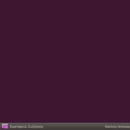
Ευρετήριο Δ. Συζήτησης
Κανόνες Λειτουργ