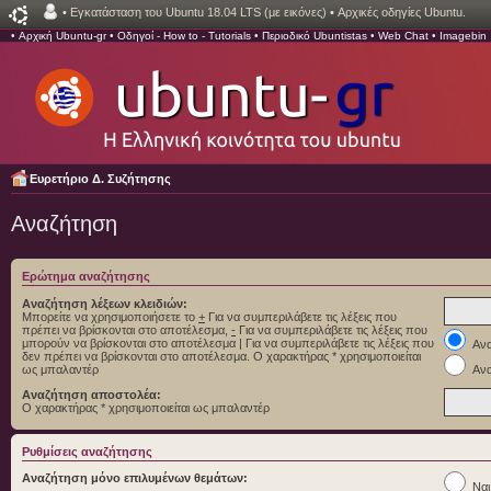
•
Εγκατάσταση του Ubuntu 18.04 LTS (με εικόνες)
•
Αρχικές οδηγίες Ubuntu.
•
Αρχική Ubuntu-gr
•
Οδηγοί - How to - Tutorials
•
Περιοδικό Ubuntistas
•
Web Chat
•
Imagebin
Ευρετήριο Δ. Συζήτησης
Αναζήτηση
Ερώτημα αναζήτησης
Αναζήτηση λέξεων κλειδιών:
Μπορείτε να χρησιμοποιήσετε το
+
Για να συμπεριλάβετε τις λέξεις που
πρέπει να βρίσκονται στο αποτέλεσμα,
-
Για να συμπεριλάβετε τις λέξεις που
μπορούν να βρίσκονται στο αποτέλεσμα
|
Για να συμπεριλάβετε τις λέξεις που
Ανα
δεν πρέπει να βρίσκονται στο αποτέλεσμα. Ο χαρακτήρας * χρησιμοποιείται
ως μπαλαντέρ
Ανα
Αναζήτηση αποστολέα:
Ο χαρακτήρας * χρησιμοποιείται ως μπαλαντέρ
Ρυθμίσεις αναζήτησης
Αναζήτηση μόνο επιλυμένων θεμάτων:
Ναι