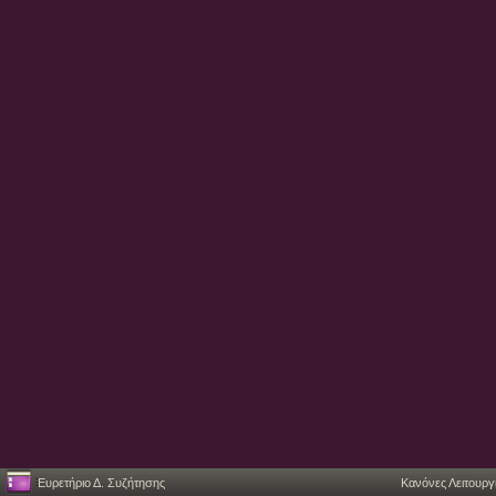
Ευρετήριο Δ. Συζήτησης
Κανόνες Λειτουργ