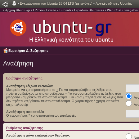
•
Εγκατάσταση του Ubuntu 18.04 LTS (με εικόνες)
•
Αρχικές οδηγίες Ubuntu.
•
Αρχική Ubuntu-gr
•
Οδηγοί - How to - Tutorials
•
Περιοδικό Ubuntistas
•
Web Chat
•
Imagebin
Ευρετήριο Δ. Συζήτησης
Αναζήτηση
Ερώτημα αναζήτησης
Αναζήτηση λέξεων κλειδιών:
Μπορείτε να χρησιμοποιήσετε το
+
Για να συμπεριλάβετε τις λέξεις που
πρέπει να βρίσκονται στο αποτέλεσμα,
-
Για να συμπεριλάβετε τις λέξεις που
μπορούν να βρίσκονται στο αποτέλεσμα
|
Για να συμπεριλάβετε τις λέξεις που
Ανα
δεν πρέπει να βρίσκονται στο αποτέλεσμα. Ο χαρακτήρας * χρησιμοποιείται
ως μπαλαντέρ
Ανα
Αναζήτηση αποστολέα:
Ο χαρακτήρας * χρησιμοποιείται ως μπαλαντέρ
Ρυθμίσεις αναζήτησης
Αναζήτηση μόνο επιλυμένων θεμάτων:
Ναι