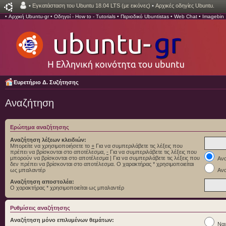
•
Εγκατάσταση του Ubuntu 18.04 LTS (με εικόνες)
•
Αρχικές οδηγίες Ubuntu.
•
Αρχική Ubuntu-gr
•
Οδηγοί - How to - Tutorials
•
Περιοδικό Ubuntistas
•
Web Chat
•
Imagebin
Ευρετήριο Δ. Συζήτησης
Αναζήτηση
Ερώτημα αναζήτησης
Αναζήτηση λέξεων κλειδιών:
Μπορείτε να χρησιμοποιήσετε το
+
Για να συμπεριλάβετε τις λέξεις που
πρέπει να βρίσκονται στο αποτέλεσμα,
-
Για να συμπεριλάβετε τις λέξεις που
μπορούν να βρίσκονται στο αποτέλεσμα
|
Για να συμπεριλάβετε τις λέξεις που
Ανα
δεν πρέπει να βρίσκονται στο αποτέλεσμα. Ο χαρακτήρας * χρησιμοποιείται
ως μπαλαντέρ
Ανα
Αναζήτηση αποστολέα:
Ο χαρακτήρας * χρησιμοποιείται ως μπαλαντέρ
Ρυθμίσεις αναζήτησης
Αναζήτηση μόνο επιλυμένων θεμάτων:
Ναι