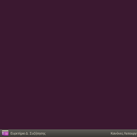
Ευρετήριο Δ. Συζήτησης
Κανόνες Λειτουργ