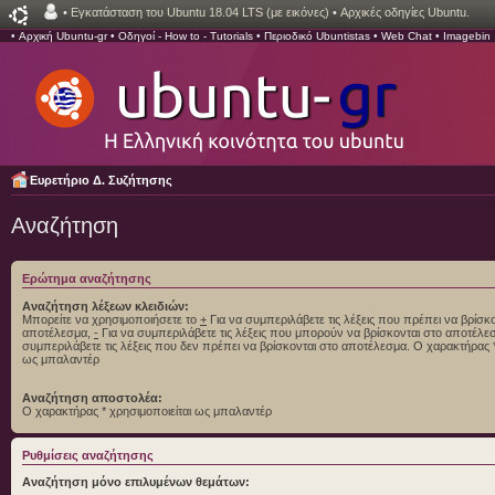
•
Εγκατάσταση του Ubuntu 18.04 LTS (με εικόνες)
•
Αρχικές οδηγίες Ubuntu.
•
Αρχική Ubuntu-gr
•
Οδηγοί - How to - Tutorials
•
Περιοδικό Ubuntistas
•
Web Chat
•
Imagebin
Ευρετήριο Δ. Συζήτησης
Αναζήτηση
Ερώτημα αναζήτησης
Αναζήτηση λέξεων κλειδιών:
Μπορείτε να χρησιμοποιήσετε το
+
Για να συμπεριλάβετε τις λέξεις που πρέπει να βρίσκο
αποτέλεσμα,
-
Για να συμπεριλάβετε τις λέξεις που μπορούν να βρίσκονται στο αποτέλ
συμπεριλάβετε τις λέξεις που δεν πρέπει να βρίσκονται στο αποτέλεσμα. Ο χαρακτήρας *
ως μπαλαντέρ
Αναζήτηση αποστολέα:
Ο χαρακτήρας * χρησιμοποιείται ως μπαλαντέρ
Ρυθμίσεις αναζήτησης
Αναζήτηση μόνο επιλυμένων θεμάτων: