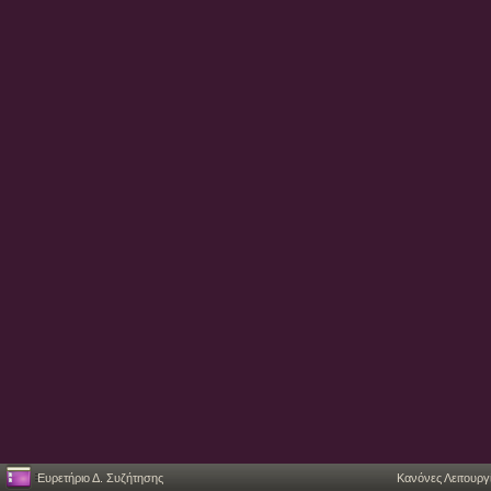
Ευρετήριο Δ. Συζήτησης
Κανόνες Λειτουργ