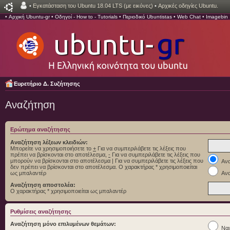
•
Εγκατάσταση του Ubuntu 18.04 LTS (με εικόνες)
•
Αρχικές οδηγίες Ubuntu.
•
Αρχική Ubuntu-gr
•
Οδηγοί - How to - Tutorials
•
Περιοδικό Ubuntistas
•
Web Chat
•
Imagebin
Ευρετήριο Δ. Συζήτησης
Αναζήτηση
Ερώτημα αναζήτησης
Αναζήτηση λέξεων κλειδιών:
Μπορείτε να χρησιμοποιήσετε το
+
Για να συμπεριλάβετε τις λέξεις που
πρέπει να βρίσκονται στο αποτέλεσμα,
-
Για να συμπεριλάβετε τις λέξεις που
μπορούν να βρίσκονται στο αποτέλεσμα
|
Για να συμπεριλάβετε τις λέξεις που
Ανα
δεν πρέπει να βρίσκονται στο αποτέλεσμα. Ο χαρακτήρας * χρησιμοποιείται
ως μπαλαντέρ
Ανα
Αναζήτηση αποστολέα:
Ο χαρακτήρας * χρησιμοποιείται ως μπαλαντέρ
Ρυθμίσεις αναζήτησης
Αναζήτηση μόνο επιλυμένων θεμάτων:
Ναι