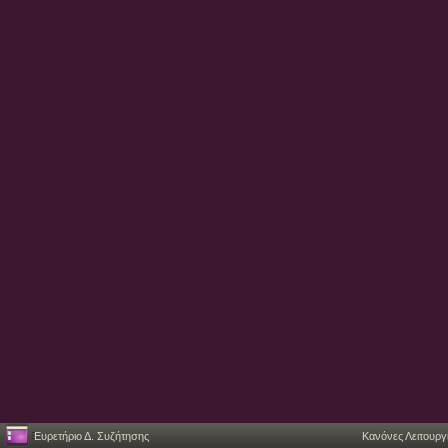
Ευρετήριο Δ. Συζήτησης
Κανόνες Λειτουργ