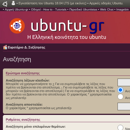
•
Εγκατάσταση του Ubuntu 18.04 LTS (με εικόνες)
•
Αρχικές οδηγίες Ubuntu.
•
Αρχική Ubuntu-gr
•
Οδηγοί - How to - Tutorials
•
Περιοδικό Ubuntistas
•
Web Chat
•
Imagebin
Ευρετήριο Δ. Συζήτησης
Αναζήτηση
Ερώτημα αναζήτησης
Αναζήτηση λέξεων κλειδιών:
Μπορείτε να χρησιμοποιήσετε το
+
Για να συμπεριλάβετε τις λέξεις που
πρέπει να βρίσκονται στο αποτέλεσμα,
-
Για να συμπεριλάβετε τις λέξεις που
μπορούν να βρίσκονται στο αποτέλεσμα
|
Για να συμπεριλάβετε τις λέξεις που
Ανα
δεν πρέπει να βρίσκονται στο αποτέλεσμα. Ο χαρακτήρας * χρησιμοποιείται
ως μπαλαντέρ
Ανα
Αναζήτηση αποστολέα:
Ο χαρακτήρας * χρησιμοποιείται ως μπαλαντέρ
Ρυθμίσεις αναζήτησης
Αναζήτηση μόνο επιλυμένων θεμάτων:
Ναι